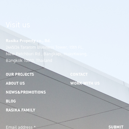
Visit us
Rasika Property co., ltd.
2445/24 Tararom Business Tower, 15th FL.
New Petchburi Rd., Bangkapi, HuayKwang,
Bangkok 10310, Thailand
OUR PROJECTS
CONTACT
ABOUT US
WORK WITH US
NEWS&PROMOTIONS
BLOG
RASIKA FAMILY
SUBMIT
Email address *