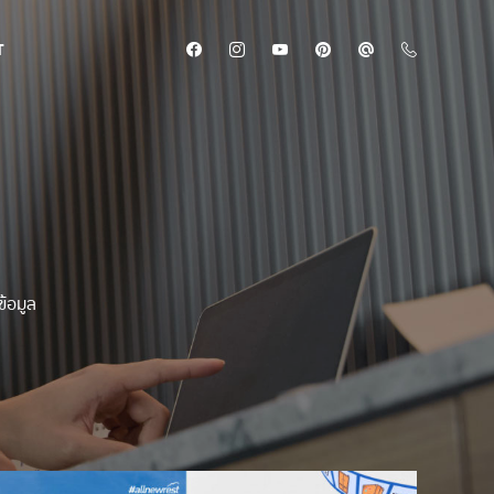
T
้อมูล