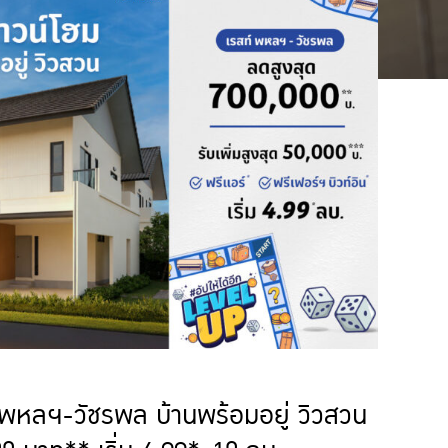
์ พหลฯ-วัชรพล บ้านพร้อมอยู่ วิวสวน