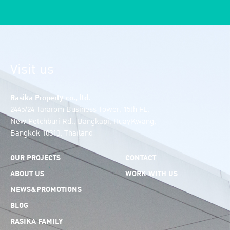
Visit us
Rasika Property co., ltd.
2445/24 Tararom Business Tower, 15th FL.
New Petchburi Rd., Bangkapi, HuayKwang,
Bangkok 10310, Thailand
OUR PROJECTS
CONTACT
ABOUT US
WORK WITH US
NEWS&PROMOTIONS
BLOG
RASIKA FAMILY