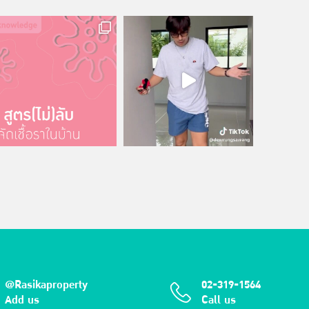
@Rasikaproperty
02-319-1564
Add us
Call us