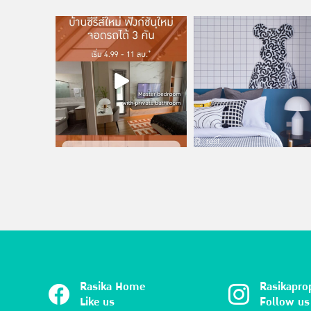
Rasika Home
Rasikapro
Like us
Follow us