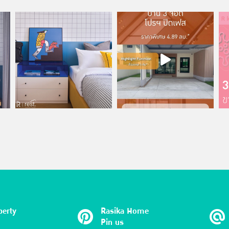
perty
Rasika Home
Pin us