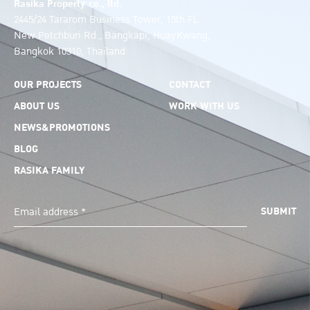
Rasika Property co., ltd.
2445/24 Tararom Business Tower, 15th FL.
New Petchburi Rd., Bangkapi, HuayKwang,
Bangkok 10310, Thailand
OUR PROJECTS
CONTACT
ABOUT US
WORK WITH US
NEWS&PROMOTIONS
BLOG
RASIKA FAMILY
SUBMIT
Email address *